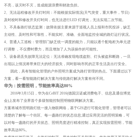
不亮，该灭时不灭，造成能源浪费和财政负担。
2、无法远程修改开关灯时间：不能根据实际情况(天气突变，重大事件，节日)
及时校时和修改开关灯时间，也无法进行LED 灯调光，无法实现二次节能。
3、不具备路灯状态监测：故障依据主要来源于巡视人员上报和市民投诉，缺乏
主动性、及时性和可靠性，不能实时、准确、全面地监控全城的路灯运行状况。
4、普通人工巡检：管理部门缺乏统一调度的能力，只能以逐个配电柜为单元进
行调整 ，不仅费时费力，而且增加了人为误操作的可能性。
5、设备易丢失故障无法定位：无法准确发现电缆盗割、灯头被盗和断路，一旦
出现以上情况将带来巨大的经济损失，同时影响市民的正常生活及出行安全。
因此，具有智能化管理的户外照明方案成为路灯管理的热点。下面通过以下
方案，看一看智能路灯解决方案与传统路灯解决方案有何不同。
华为：按需照明，节能效率高达80%
2016年3月15日，华为在CeBIT 2016(德国汉诺威消费电子、信息及通信博览
会)上发布了业界首个多级智能控制照明物联网解决方案。
方案将城市照明路灯统一接入物联网络，基于GIS进行可视化管理，管理者可以
清楚的了解每一个街区、每一盏路灯的状态信息;通过应用灵活的照明策略，可
以对每一盏路灯的开关状态、照明亮度进行精准控制，真正实现按需照明，节能
效率高达80%。