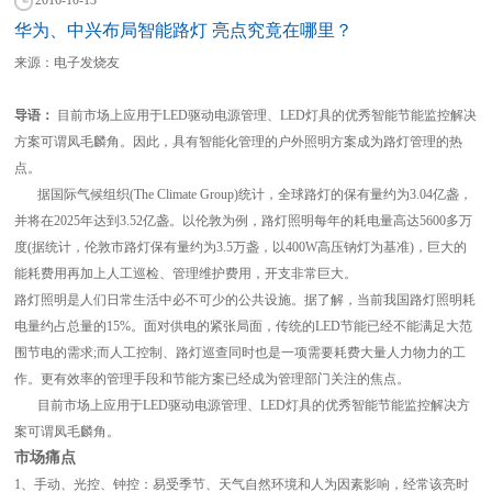
华为、中兴布局智能路灯 亮点究竟在哪里？
来源：电子发烧友
导语：
目前市场上应用于LED驱动电源管理、LED灯具的优秀智能节能监控解决
方案可谓凤毛麟角。因此，具有智能化管理的户外照明方案成为路灯管理的热
点。
据国际气候组织(The Climate Group)统计，全球路灯的保有量约为3.04亿盏，
并将在2025年达到3.52亿盏。以伦敦为例，路灯照明每年的耗电量高达5600多万
度(据统计，伦敦市路灯保有量约为3.5万盏，以400W高压钠灯为基准)，巨大的
能耗费用再加上人工巡检、管理维护费用，开支非常巨大。
路灯照明是人们日常生活中必不可少的公共设施。据了解，当前我国路灯照明耗
电量约占总量的15%。面对供电的紧张局面，传统的LED节能已经不能满足大范
围节电的需求;而人工控制、路灯巡查同时也是一项需要耗费大量人力物力的工
作。更有效率的管理手段和节能方案已经成为管理部门关注的焦点。
目前市场上应用于LED驱动电源管理、LED灯具的优秀智能节能监控解决方
案可谓凤毛麟角。
市场痛点
1、手动、光控、钟控：易受季节、天气自然环境和人为因素影响，经常该亮时