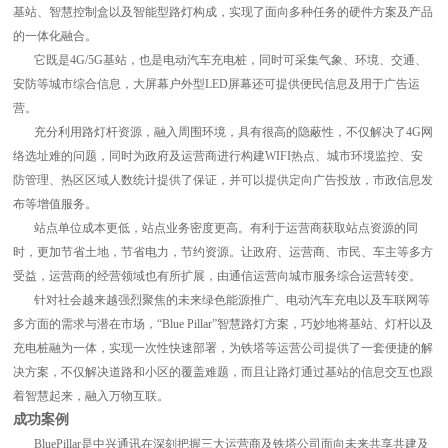
基站、智慧控制盒以及智能型路灯构成，实现了面向多种任务的硬件方案及产品
的一体化融合。
它既是4G/5G基站，也是电动汽车充电桩，同时可采集气象、环境、交通、
安防等城市综合信息，大屏幕户外型LED屏幕还可提供便民信息及用于广告运
营。
充分利用路灯杆资源，融入周围环境，具有很高的隐蔽性，不仅解决了4G网
络选址难的问题，同时为政府及运营商进行构建WIFI热点、城市环境监控、安
防管理、热区区域人数统计提供了保证，并可以提供定向广告投放，市政信息发
布等增值服务。
站点单位成本更低，站点业务密度更高。有利于运营商获取站点资源的同
时，更加节省土地，节省电力，节约资源。让政府、运营商、市民、车主等多方
受益，运营商的经营领域也有所扩展，由通信运营向城市服务综合运营转变。
针对社会越来越强烈聚焦的未来绿色能源推广、电动汽车充电以及车联网等
多方面的需求与潜在市场，“Blue Pillar”智慧路灯方案，巧妙地将基站、灯杆以及
充电桩融为一体，实现一次性快速部署，为铁塔等运营公司提供了一套便捷的解
决方案，不仅解决道路和小区的覆盖难题，而且让路灯通过基站的信息交互也跟
着智慧起来，融入万物互联。
成功案例
BluePillar是中兴通讯在深刻把握三大运营商及铁塔公司面向未来共享共建及